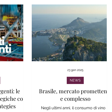
5
23 gen 2025
NEWS
genti: le
Brasile, mercato promettente
tegiche con
e complesso
ategies
Negli ultimi anni, il consumo di vino in