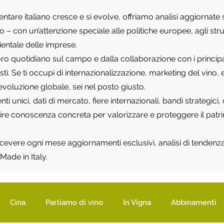
mentare italiano cresce e si evolve, offriamo analisi aggiornat
tico – con un’attenzione speciale alle politiche europee, agli 
ientale delle imprese.
ro quotidiano sul campo e dalla collaborazione con i principali
listi. Se ti occupi di internazionalizzazione, marketing del vin
’evoluzione globale, sei nel posto giusto.
 unici, dati di mercato, fiere internazionali, bandi strategici,
rnire conoscenza concreta per valorizzare e proteggere il pat
 ricevere ogni mese aggiornamenti esclusivi, analisi di tendenza 
Made in Italy.
Cina
Parliamo di vino
In Vigna
Abbinamenti