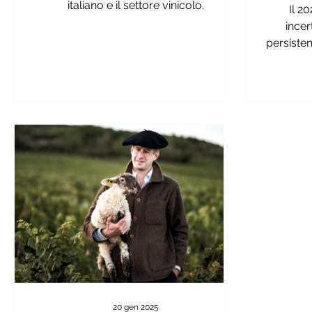
i
italiano e il settore vinicolo.
Il 2
incer
persisten
20 gen 2025