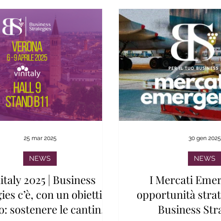
25 mar 2025
30 gen 202
NEWS
NEWS
italy 2025 | Business
I Mercati Emer
ies c’è, con un obiettivo
opportunità stra
o: sostenere le cantine
Business Str