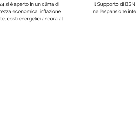
taliane sui mercati
024 si è aperto in un clima di
Il Supporto di BSN
internazionali
tezza economica: inflazione
nell'espansione int
te, costi energetici ancora alti e
consumi altalenanti...