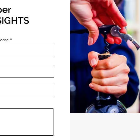
per
SIGHTS
nome