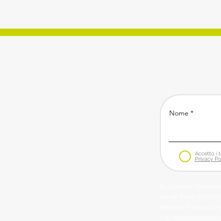
Nome
Accetto i t
Privacy Po
Bs Business Strategies
Via de' Bardi 28 | 50125
Mobile & Whatsapp
+
segreteria@bsnstrate