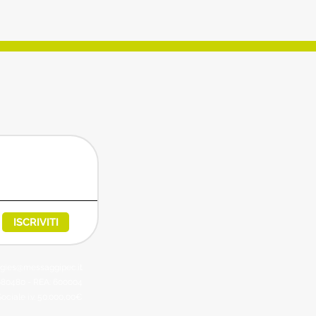
ISCRIVITI
egies@messaggipec.it
6680480 - REA: 600004
ociale i.v. 50.000,00€