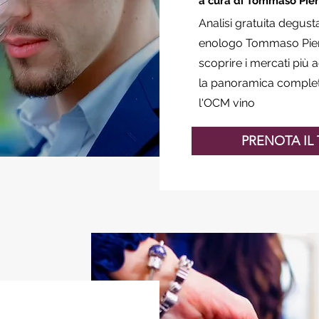
a cura di Tommaso Pier
Analisi gratuita degust
enologo Tommaso Pierag
scoprire i mercati più 
la panoramica completa
l'OCM vino
PRENOTA IL