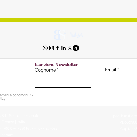
Iscrizione Newsletter
Cognome
Email
ermini e condizioni
BS
licy
 Srl - Soc. unipersonale
p
ec:
bsnstrat
 Firenze | Italia
P.I. 0609
39 366 675 3396
tel. +39 055 243621
Capitale S
gies.com