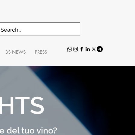
BS NEWS
PRESS
GHTS
le del tuo vino?