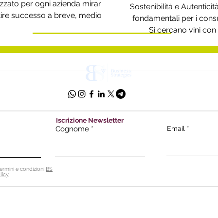
izzato per ogni azienda mirando
Sostenibilità e Autentici
tire successo a breve, medio e
fondamentali per i consu
lungo termine
Si cercano vini con 
produzione eco
Iscrizione Newsletter
Cognome
Email
ermini e condizioni
BS
licy
 Srl - Soc. unipersonale
p
ec:
bsnstrat
 Firenze | Italia
P.I. 0609