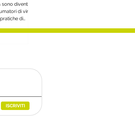
tà sono diventate
matori di vino.
pratiche di
logiche
ISCRIVITI
egies@messaggipec.it
6680480 - REA: 600004