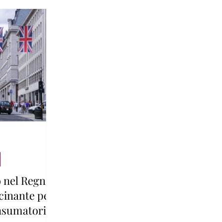
o nel Regno
scinante per
nsumatori