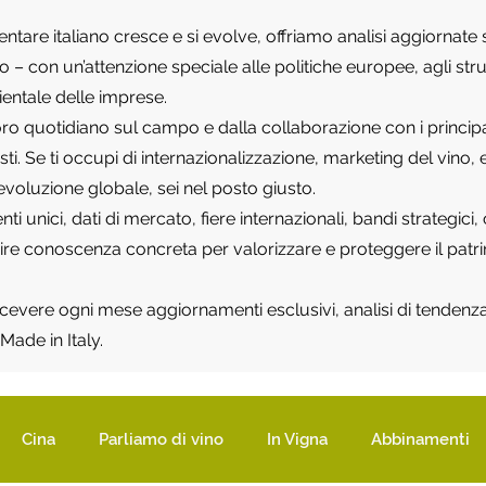
mentare italiano cresce e si evolve, offriamo analisi aggiornat
tico – con un’attenzione speciale alle politiche europee, agli 
ientale delle imprese.
ro quotidiano sul campo e dalla collaborazione con i principali
listi. Se ti occupi di internazionalizzazione, marketing del vin
’evoluzione globale, sei nel posto giusto.
 unici, dati di mercato, fiere internazionali, bandi strategici,
rnire conoscenza concreta per valorizzare e proteggere il pat
 ricevere ogni mese aggiornamenti esclusivi, analisi di tendenza 
Made in Italy.
Cina
Parliamo di vino
In Vigna
Abbinamenti