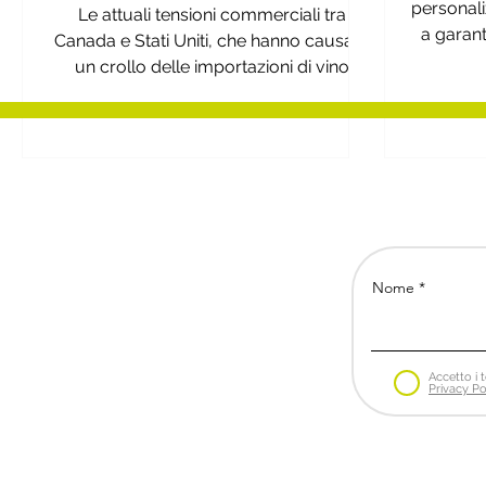
OPPORTUNITÀ PER
personal
Le attuali tensioni commerciali tra
L’EXPORT ITALIANO
a garan
Canada e Stati Uniti, che hanno causato
un crollo delle importazioni di vino
americano, aprono uno spazio
favorevole per i produttori europei.
Nome
Accetto i t
Privacy Po
Bs Business Strategies
Via de' Bardi 28 | 50125