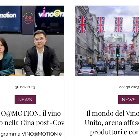
30 nov 2023
22 ago 2023
NEWS
NEWS
NO@MOTION, il vino
Il mondo del Vin
no nella Cina post-Covid
Unito, arena affa
produttori e co
rogramma VINO@MOTION è