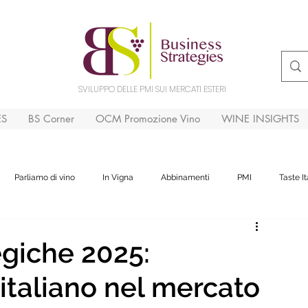
SVILUPPO DELLE PMI SUI MERCATI ESTERI
ES
BS Corner
OCM Promozione Vino
WINE INSIGHTS
Parliamo di vino
In Vigna
Abbinamenti
PMI
Taste It
egiche 2025:
 italiano nel mercato