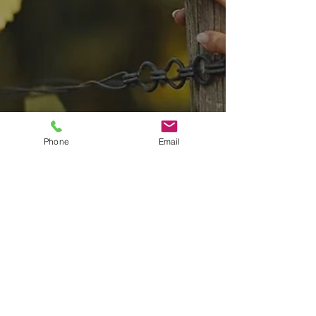
Phone
Email
6 mag 2025
OCM Vino
Il vino Italiano: un orgoglio che
non ha bisogno di confronti