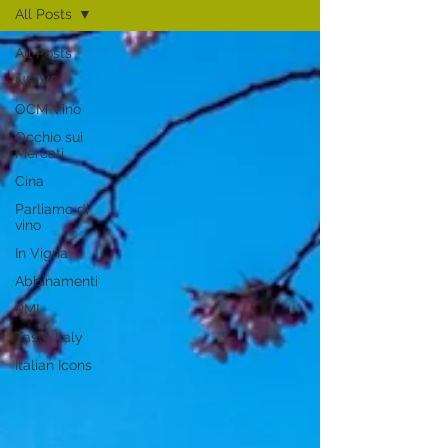
All Posts
All Posts
NEWS
OCM Vino
Occhio sui
Mercati
Cina
Parliamo di
vino
In Vigna
Abbinamenti
PMI
Taste Italy
Italian Icons