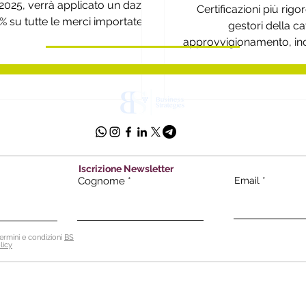
impattano l'indust
2025, verrà applicato un dazio
Certificazioni più rigor
biologi
% su tutte le merci importate
gestori della ca
con la possibilità di un ulteriore
approvvigionamento, inc
 in caso di ritorsioni europee.
e distributo
Iscrizione Newsletter
Cognome
Email
ermini e condizioni
BS
licy
 Srl - Soc. unipersonale
p
ec:
bsnstrat
 Firenze | Italia
P.I. 0609