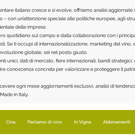
mentare italiano cresce e si evolve, offriamo analisi aggiornat
tico – con un’attenzione speciale alle politiche europee, agli 
ientale delle imprese.
ro quotidiano sul campo e dalla collaborazione con i principali
listi. Se ti occupi di internazionalizzazione, marketing del vin
’evoluzione globale, sei nel posto giusto.
 unici, dati di mercato, fiere internazionali, bandi strategici,
rnire conoscenza concreta per valorizzare e proteggere il pat
 ricevere ogni mese aggiornamenti esclusivi, analisi di tendenza 
Made in Italy.
Cina
Parliamo di vino
In Vigna
Abbinamenti