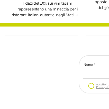
USA
agosto 
I dazi del 15% sui vini italiani
del 30
rappresentano una minaccia per i
dall'UE, 
ristoranti italiani autentici negli Stati Uniti,
aumento
con un impatto economico che si riflette
su costi, reperibilità delle etichette e
comportamento dei consumatori.
Nome
Accetto i t
Privacy Po
Bs Business Strategies
Via de' Bardi 28 | 50125