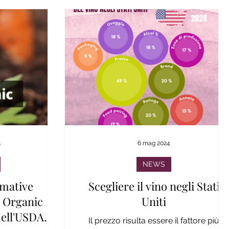
4
6 mag 2024
NEWS
mative
Scegliere il vino negli Stati
 Organic
Uniti
ell'USDA
Il prezzo risulta essere il fattore più