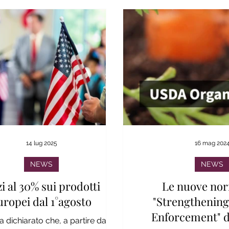
14 lug 2025
16 mag 202
NEWS
NEWS
i al 30% sui prodotti
Le nuove nor
uropei dal 1°agosto
"Strengthening
Enforcement" d
dichiarato che, a partire dal 1°