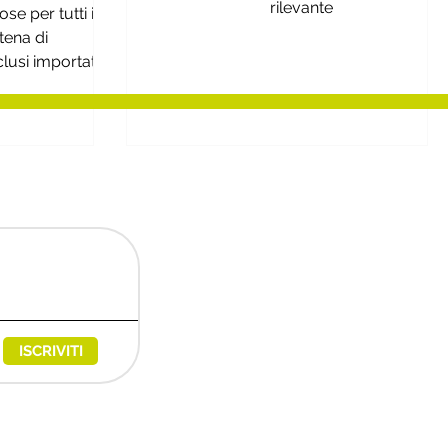
ria del vino
rilevante
ose per tutti i
co
tena di
lusi importatori
ri
ISCRIVITI
egies@messaggipec.it
6680480 - REA: 600004