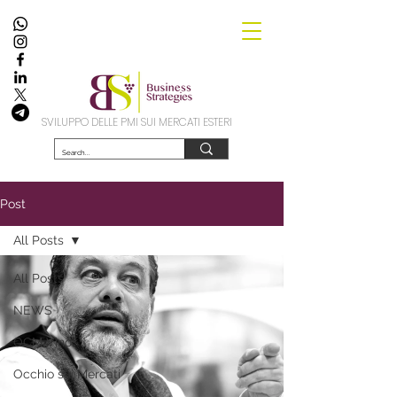
SVILUPPO DELLE PMI SUI MERCATI ESTERI
Post
All Posts
All Posts
NEWS
OCM Vino
Occhio sui Mercati