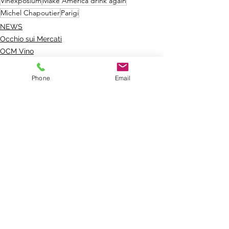
Vinexposium
Make America drink again
Michel Chapoutier
Parigi
NEWS
Occhio sui Mercati
OCM Vino
Phone
Email
Mostra tutti
Post recenti