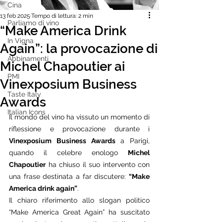
Cina
13 feb 2025
Tempo di lettura: 2 min
Parliamo di vino
“Make America Drink
In Vigna
Again”: la provocazione di
Abbinamenti
Michel Chapoutier ai
PMI
Vinexposium Business
Taste Italy
Awards
Italian Icons
Il mondo del vino ha vissuto un momento di 
riflessione e provocazione durante i 
Vinexposium Business Awards
 a Parigi, 
quando il celebre enologo 
Michel 
Chapoutier
 ha chiuso il suo intervento con 
una frase destinata a far discutere: 
“Make 
America drink again”
.
Il chiaro riferimento allo slogan politico 
“Make America Great Again” ha suscitato 