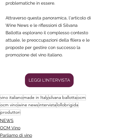
problematiche in essere. 
Attraverso questa panoramica, l'articolo di 
Wine News e le riflessioni di Silvana 
Ballotta esplorano il complesso contesto 
attuale, le preoccupazioni della filiera e le 
proposte per gestire con successo la 
promozione del vino italiano. 
LEGGI L'INTERVISTA
vino italiano
made in Italy
silvana ballotta
ocm
ocm vino
wine news
intervista
lollobrigida
produttori
NEWS
OCM Vino
Parliamo di vino