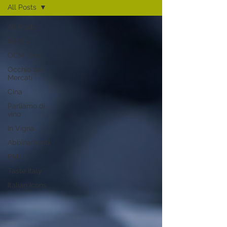
All Posts
All Posts
NEWS
OCM Vino
Occhio sui
Mercati
Cina
Parliamo di
vino
In Vigna
Abbinamenti
PMI
Taste Italy
Italian Icons