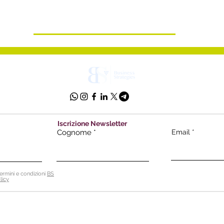
Iscrizione Newsletter
Cognome
Email
ermini e condizioni
BS
licy
 Srl - Soc. unipersonale
p
ec:
bsnstrat
 Firenze | Italia
P.I. 0609