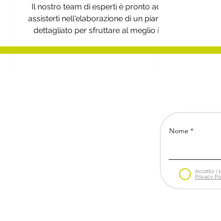
Il nostro team di esperti è pronto ad
assisterti nell'elaborazione di un piano
dettagliato per sfruttare al meglio i
benefici
Nome
Accetto i t
Privacy Po
Bs Business Strategies
Via de' Bardi 28 | 50125