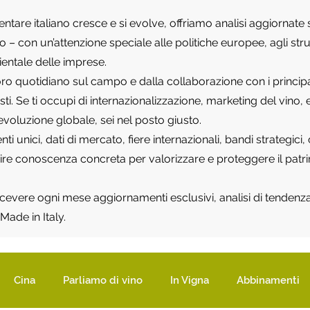
mentare italiano cresce e si evolve, offriamo analisi aggiornat
tico – con un’attenzione speciale alle politiche europee, agli 
ientale delle imprese.
ro quotidiano sul campo e dalla collaborazione con i principali
listi. Se ti occupi di internazionalizzazione, marketing del vin
’evoluzione globale, sei nel posto giusto.
 unici, dati di mercato, fiere internazionali, bandi strategici,
rnire conoscenza concreta per valorizzare e proteggere il pat
 ricevere ogni mese aggiornamenti esclusivi, analisi di tendenza 
Made in Italy.
Cina
Parliamo di vino
In Vigna
Abbinamenti