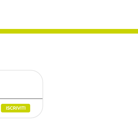
ISCRIVITI
egies@messaggipec.it
6680480 - REA: 600004