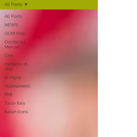
All Posts
All Posts
NEWS
OCM Vino
Occhio sui
Mercati
Cina
Parliamo di
vino
In Vigna
Abbinamenti
PMI
Taste Italy
Italian Icons