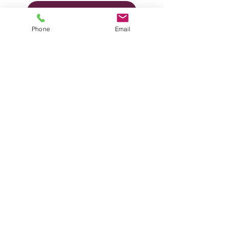
Iscriviti alla nostra newsletter
Phone
Email
vino italiano
Business Strategies
Silvana Ballotta
golden vines awards
Gabriele Gorelli
Gerard Basset Foundation
NEWS
Occhio sui Mercati
Parliamo di vino