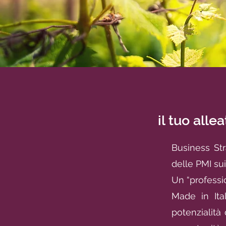
il tuo alle
Business Str
delle PMI su
Un “professio
Made in Ital
potenzialità