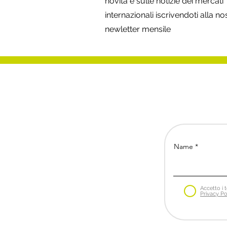
novità e sulle notizie dei mercati
internazionali iscrivendoti alla no
newletter mensile
Name
Accetto i t
Privacy Po