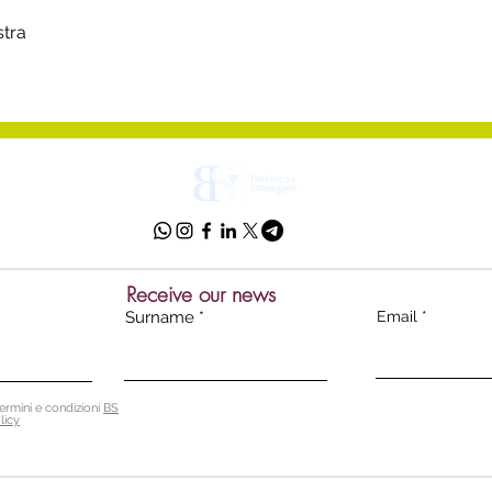
stra
Receive our news
Surname
Email
ermini e condizioni
BS
licy