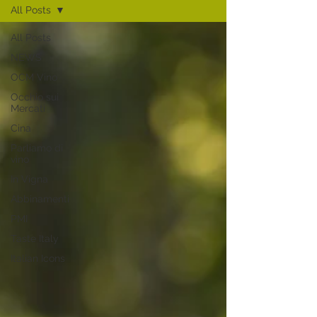
All Posts
All Posts
NEWS
OCM Vino
Occhio sui
Mercati
Cina
Parliamo di
vino
In Vigna
Abbinamenti
PMI
Taste Italy
Italian Icons