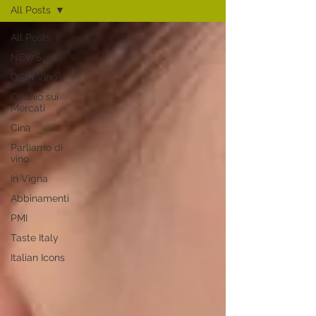
All Posts
All Posts
NEWS
OCM Vino
Occhio sui
Mercati
Cina
Parliamo di
vino
In Vigna
Abbinamenti
PMI
Taste Italy
Italian Icons