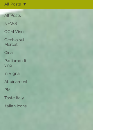
All Posts
All Posts
NEWS
OCM Vino
Occhio sui
Mercati
Cina
Parliamo di
vino
In Vigna
Abbinamenti
PMI
Taste Italy
Italian Icons