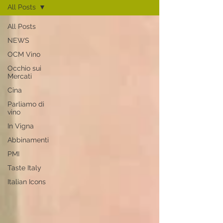
All Posts
All Posts
NEWS
OCM Vino
Occhio sui
Mercati
Cina
Parliamo di
vino
In Vigna
Abbinamenti
PMI
Taste Italy
Italian Icons