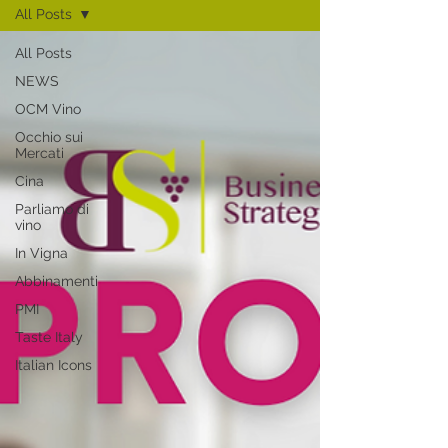
All Posts
All Posts
NEWS
OCM Vino
Occhio sui
Mercati
Cina
Parliamo di
vino
In Vigna
Abbinamenti
PMI
Taste Italy
Italian Icons