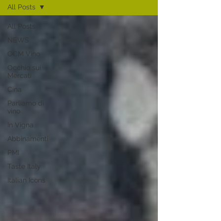
All Posts
All Posts
NEWS
OCM Vino
Occhio sui
Mercati
Cina
Parliamo di
vino
In Vigna
Abbinamenti
PMI
Taste Italy
Italian Icons