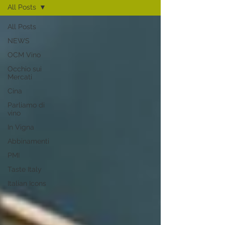
All Posts
All Posts
NEWS
OCM Vino
Occhio sui
Mercati
Cina
Parliamo di
vino
In Vigna
Abbinamenti
PMI
Taste Italy
Italian Icons