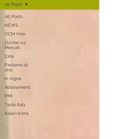
All Posts
All Posts
NEWS
OCM Vino
Occhio sui
Mercati
Cina
Parliamo di
vino
In Vigna
Abbinamenti
PMI
Taste Italy
Italian Icons